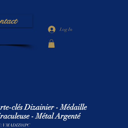
ntact
Log In
rte-clés Dizainier - Médaille
raculeuse - Métal Argenté
: VMADIZ01PC