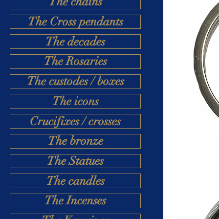
The chains
The Cross pendants
The decades
The Rosaries
The custodes / boxes
The icons
Crucifixes / crosses
The bronze
The Statues
The candles
The Incenses