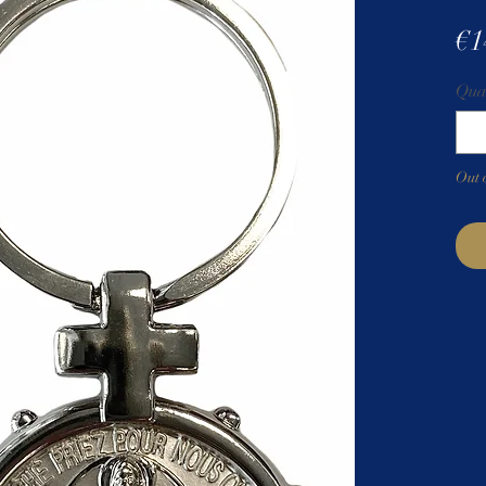
€1
Qua
Out 