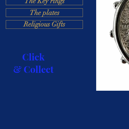
The Key rings
The plates
Religious Gifts
Click
& Collect