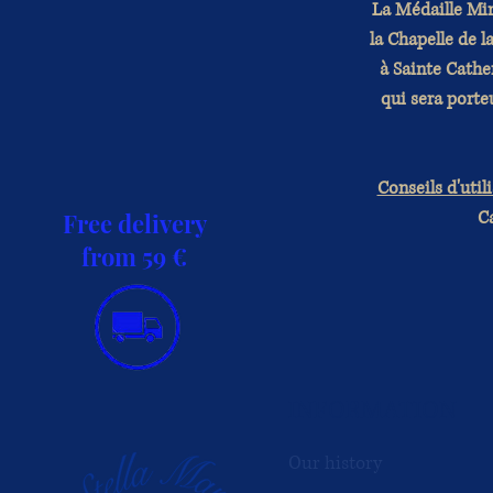
La Médaille Mir
la Chapelle de 
à Sainte Cathe
qui sera porte
Conseils d'util
Ca
Free delivery
from 59 €
INFORMATION
Our history