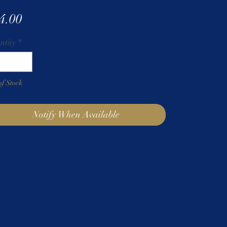
Price
4.00
ntity
*
of Stock
Notify When Available