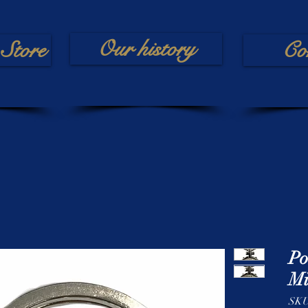
Our history
Store
Co
Po
Mi
SKU